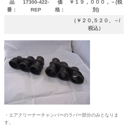
品
17300-422-
価
￥１９，０００，－(税
番：
REP
格：
別)
（￥２０,５２０、－/
税込）
・エアクリーナーチャンバーのラバー部分のみとなりま
す。