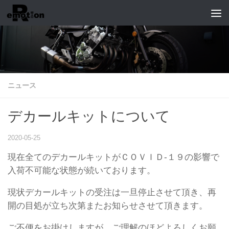
コンテンツへスキップ
ニュース
デカールキットについて
2020-05-25
現在全てのデカールキットがＣＯＶＩＤ-１９の影響で
入荷不可能な状態が続いております。
現状デカールキットの受注は一旦停止させて頂き、再
開の目処が立ち次第またお知らせさせて頂きます。
ご不便をお掛けしますが、ご理解のほどよろしくお願