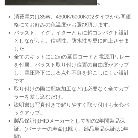
<
消費電力は35W、4300K/6000Kの2タイプから同価
格にてお好みの色温度がお選び頂けます。
バラスト、イグナイターともに超コンパクト設計
としながらも、信頼性、防水性を更に向上させま
した。
全てのキットに1.2mの延長コードと電源用リレー
を付属。バラスト取り付け位置の自由度がアップ
し、電圧降下による点灯不良を起こしにくい設計
です。
取り付けの際に配線加工などは必要なく全てカプ
ラーを差し込むだけ。
説明書は写真付きで解りやすく取り付けも安心バ
ックアップ。
製品保証はHIDメーカーとして初の2年間製品保
証。(バーナーの寿命は除く。部品単品保証は1年
間)