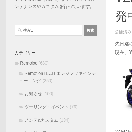
ンテナンスやカスタムを行っています。
発
検
公開済
索:
先日遂
現在、
Y
カテゴリー
Remolog
(680)
RemotionTECH エンジンファインチ
ューニング
(250)
お知らせ
(100)
ツーリング・イベント
(76)
メンテ&カスタム
(184)