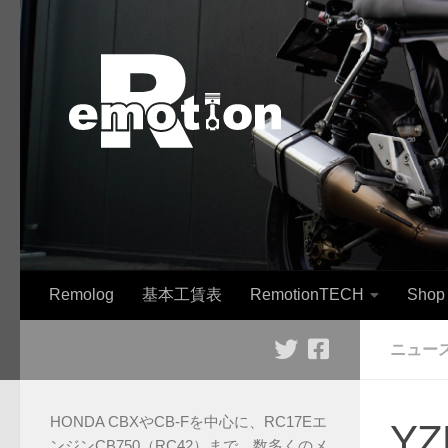
コンテンツへスキップ
Remolog
基本工賃表
RemotionTECH
Shop
ニュー
HONDA CBXやCB-Fを中心に、RC17Eエ
YZ
ンジンCB750（RC42）まで、数多くのメ