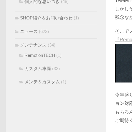
YAM
個人的な思いつき
(48)
しかし
残念な
SHOP紹介＆お問い合わせ
(1)
そこで
ニュース
(623)
『Remot
メンテナンス
(34)
RemotionTECH
(1)
カスタム車両
(33)
メンテ＆カスタム
(1)
今年盛り
ョン対
もちろん
ご期待