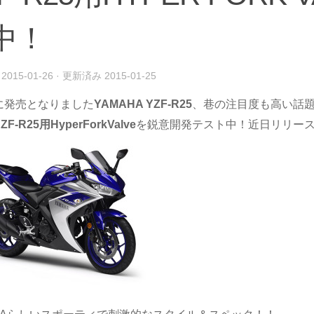
中！
み
2015-01-26
· 更新済み
2015-01-25
に発売となりました
YAMAHA YZF-R25
、巷の注目度も高い話
ZF-R25用HyperForkValve
を鋭意開発テスト中！近日リリー