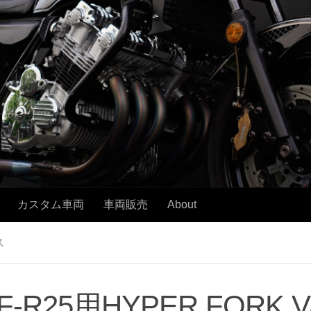
カスタム車両
車両販売
About
ス
F-R25用HYPER FORK 