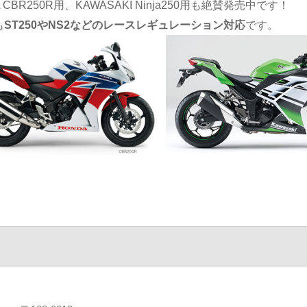
 CBR250R用、KAWASAKI Ninja250用も絶賛発売中です！
も
ST250やNS2などのレースレギュレーション対応
です。