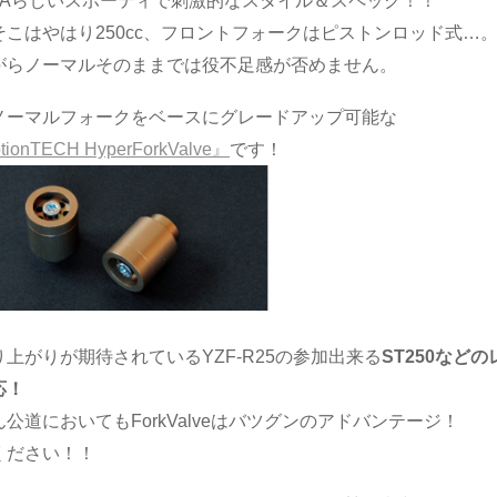
AHAらしいスポーティで刺激的なスタイル＆スペック！！
そこはやはり250cc、フロントフォークはピストンロッド式…
がらノーマルそのままでは役不足感が否めません。
ノーマルフォークをベースにグレードアップ可能な
ionTECH HyperForkValve』
です！
上がりが期待されているYZF-R25の参加出来る
ST250など
応！
公道においてもForkValveはバツグンのアドバンテージ！
ください！！