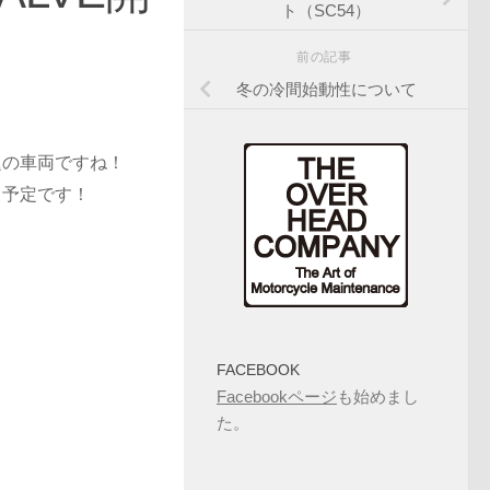
ト（SC54）
前の記事
冬の冷間始動性について
題の車両ですね！
ス予定です！
FACEBOOK
Facebookページ
も始めまし
た。